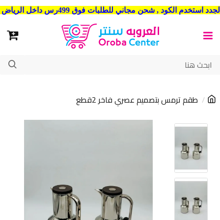
شحن مجاني للطلبات فوق 499رس داخل الرياض . وشحن الي جميع مدن المملكة العربية السعودية
طقم ترمس بتصميم عصري فاخر 2قطع