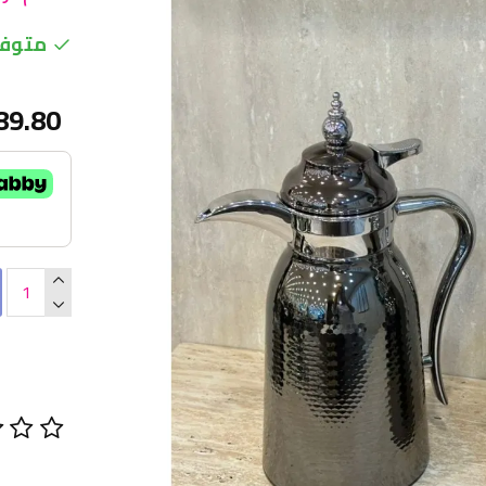
متوفر
89.80