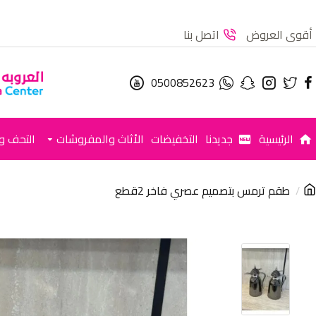
أقوى العروض
اتصل بنا
0500852623
الرئيسية
جديدنا
التخفيضات
الأثاث والمفروشات
التحف وا
طقم ترمس بتصميم عصري فاخر 2قطع