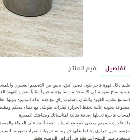
تفاصيل
قيم المنتج
طقم دلال قهوة فاخر بلون فضي أنيق، يجمع بين التصميم العصري واللمسة 
عملية تمنح سهولة في الاستخدام، مما يجعله خياراً مثالياً لتقديم القهوة ال
استمتع بتقديم القهوة والشاي بأسلوب راقٍ مع هذه الدلة المميزة بلونها العا
مصنوعة بجودة عالية لحفظ الحرارة لفترات طويلة، مع غطاء محكم ومقبض
لمسات فاخرة تجعلها إضافة مثالية لمناسباتك وضيافتك المميزة
دلة فاخرة بتصميم معدني لامع مع لمسات ذهبية أنيقة على الغطاء والمقبض،
مزودة بعزل حراري يحافظ على حرارة المشروبات لفترات طويلة، لتضيف ل
تستخدم صور المنتج المرفقة في أغراض التوضيح فقط.