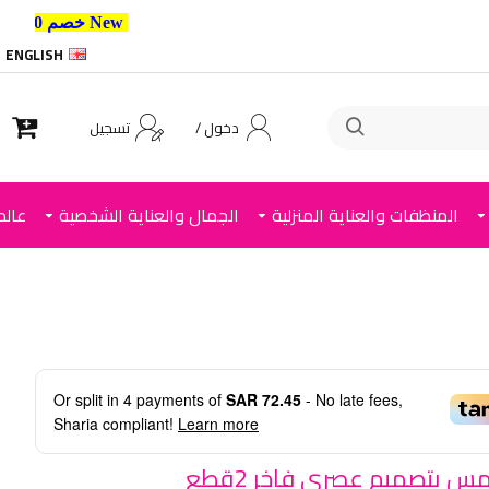
New خصم 10% إضافي للعملاء الجدد استخدم الكود ,
ENGLISH
دخول /
تسجيل
المنظفات والعناية المنزلية
الجمال والعناية الشخصية
عالم
Or split in
4
payments of
SAR 72.45
- No late fees,
Sharia compliant!
Learn more
س بتصميم عصري فاخر 2قطع