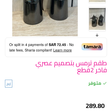
Or split in
4
payments of
SAR 72.45
- No
late fees, Sharia compliant!
Learn more
طقم ترمس بتصميم عصري
فاخر 2قطع
متوفر
اريج
289.80