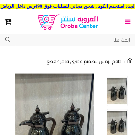
شحن مجاني للطلبات فوق 499رس داخل الرياض . وشحن الي جميع مدن المملكة العربية السعودية
طقم ترمس بتصميم عصري فاخر 2قطع