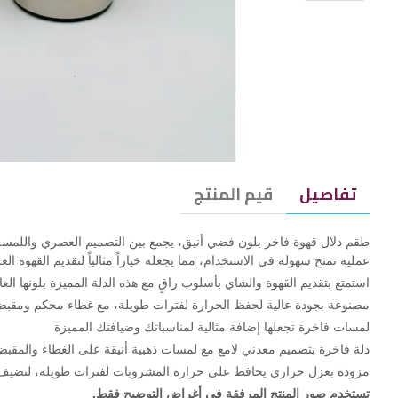
تفاصيل
قيم المنتج
طقم دلال قهوة فاخر بلون فضي أنيق، يجمع بين التصميم العصري واللمسة 
عملية تمنح سهولة في الاستخدام، مما يجعله خياراً مثالياً لتقديم القهوة ال
استمتع بتقديم القهوة والشاي بأسلوب راقٍ مع هذه الدلة المميزة بلونها العا
مصنوعة بجودة عالية لحفظ الحرارة لفترات طويلة، مع غطاء محكم ومقبض
لمسات فاخرة تجعلها إضافة مثالية لمناسباتك وضيافتك المميزة
دلة فاخرة بتصميم معدني لامع مع لمسات ذهبية أنيقة على الغطاء والمقبض،
مزودة بعزل حراري يحافظ على حرارة المشروبات لفترات طويلة، لتضيف ل
تستخدم صور المنتج المرفقة في أغراض التوضيح فقط.