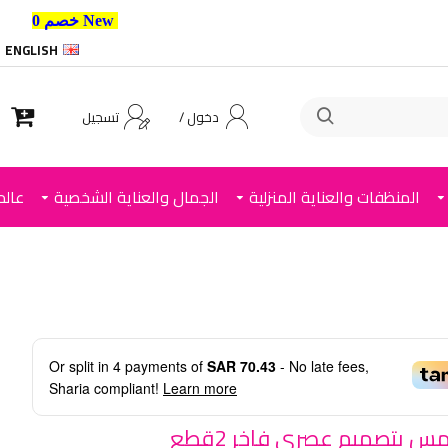
New خصم 10% إضافي للعملاء الجدد استخدم الكود ,
ENGLISH
دخول /
تسجيل
المنظفات والعناية المنزلية
الجمال والعناية الشخصية
عالم
Or split in
4
payments of
SAR 70.43
- No late fees,
Sharia compliant!
Learn more
س بتصميم عصري فاخر 2قطع