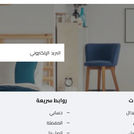
ت
روابط سريعة
بدال
حسابي
المفضلة
يل
اتصل بنا