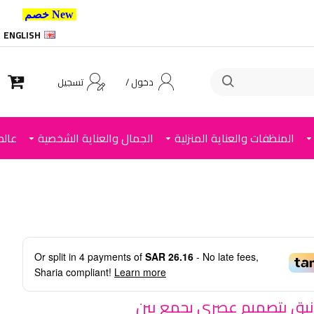
New خصم 10% إضافي للعملاء الجدد استخدم الكود ,
ENGLISH
دخول /
تسجيل
المنظفات والعناية المنزلية
الجمال والعناية الشخصية
عالم
Or split in
4
payments of
SAR 26.16
- No late fees,
Sharia compliant!
Learn more
يق بتصميم عصري يجمع بين