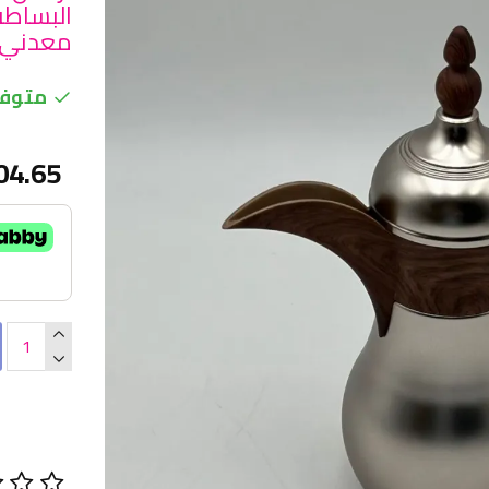
البساطة
معدني 300م
متوفر
04.65