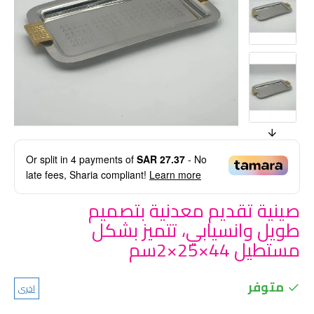
Or split in
4
payments of
SAR 27.37
- No
late fees, Sharia compliant!
Learn more
صينية تقديم معدنية بتصميم
طويل وانسيابي، تتميز بشكل
مستطيل 44×25×2سم
متوفر
اخرى