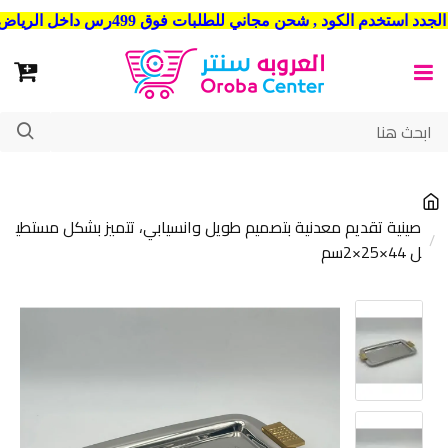
شحن مجاني للطلبات فوق 499رس داخل الرياض . وشحن الي جميع مدن المملكة العربية السعودية
صينية تقديم معدنية بتصميم طويل وانسيابي، تتميز بشكل مستطي
ل 44×25×2سم