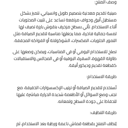
وصف المنتج:
صينية تقديم معدنية بتصميم طويل وانسيابي، تتميز بشكل
مستطيل أنيق وحواف مرتفعة تساعد على تثبيت المحتويات
أثناء الاستخدام. تأتي بسطح مزخرف بنقوش بارزة تضيف لها
لمسة جمالية فاخرة، مما يجعلها مناسبة لتقديم الضيافة مثل
التمور، الحلويات، المكسرات، الشوكولاتة أو الفواكه المجففة.
تصلح للاستخدام اليومي أو في المناسبات، ويمكن وضعها على
طاولة القهوة، السفرة، البوفيه أو في المجالس والاستقبالات
كقطعة تقديم وديكور أنيقة.
طريقة الاستخدام:
تُستخدم لتقديم الضيافة أو ترتيب الإكسسوارات الخفيفة، مع
تجنب وضع السوائل أو الأطعمة شديدة الحرارة مباشرة عليها
للحفاظ على جودة السطح ولمعانه.
طريقة التنظيف:
يُنظف المنتج بقطعة قماش ناعمة ورطبة بعد الاستخدام، ثم