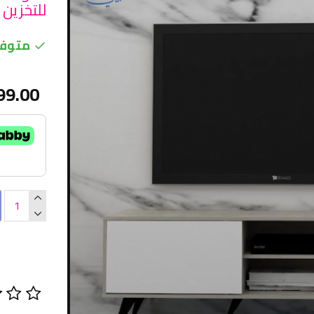
للتخزين 179 سم لون بيج وابيض
متوفر
99.00