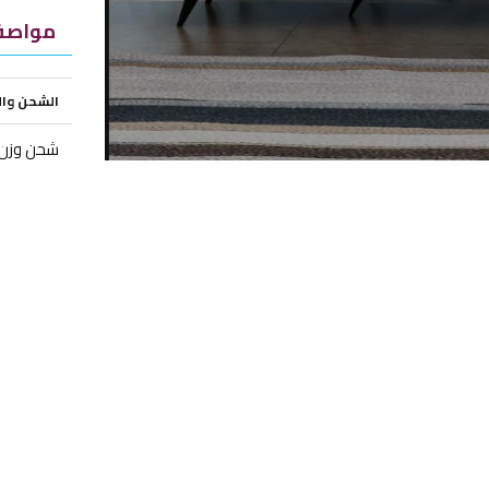
مواصفا
الشحن وا
شحن وزن ز