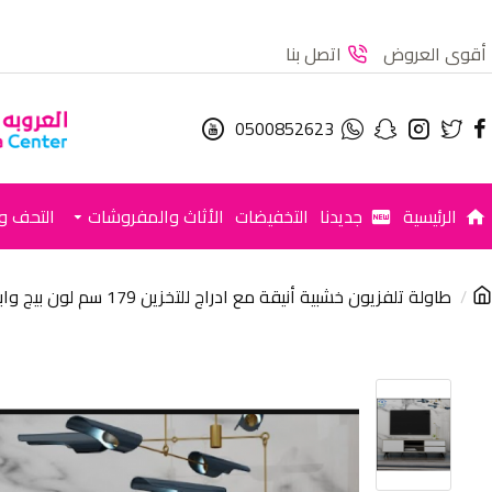
أقوى العروض
اتصل بنا
0500852623
الرئيسية
جديدنا
التخفيضات
الأثاث والمفروشات
التحف وا
طاولة تلفزيون خشبية أنيقة مع ادراج للتخزين 179 سم لون بيج وابيض