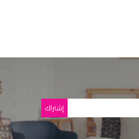
إشتراك