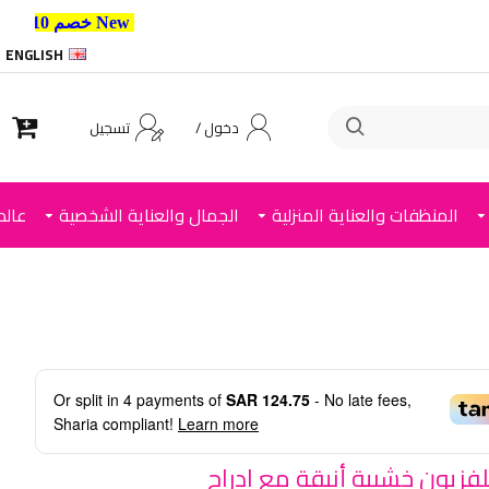
New خصم 10% إضافي للعملاء الجدد استخدم الكود ,
ENGLISH
دخول /
تسجيل
المنظفات والعناية المنزلية
الجمال والعناية الشخصية
عالم
Or split in
4
payments of
SAR 124.75
- No late fees,
Sharia compliant!
Learn more
لفزيون خشبية أنيقة مع ادراج