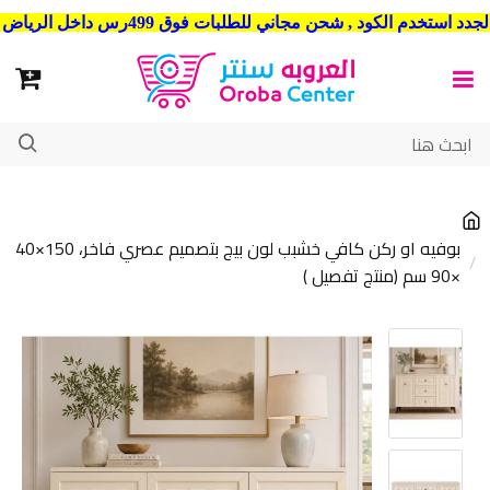
شحن مجاني للطلبات فوق 499رس داخل الرياض . وشحن الي جميع مدن المملكة العربية السعودية
بوفيه او ركن كافي خشبب لون بيج بتصميم عصري فاخر، 150×40
×90 سم (منتج تفصيل )