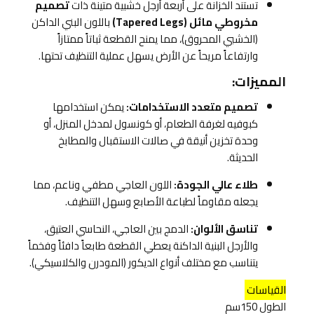
تستند الخزانة على أربعة أرجل خشبية متينة ذات
تصميم
مخروطي مائل (Tapered Legs)
باللون البني الداكن
(الخشبي المحروق)، مما يمنح القطعة ثباتاً ممتازاً
وارتفاعاً مريحاً عن الأرض يسهل عملية التنظيف تحتها.
المميزات:
تصميم متعدد الاستخدامات:
يمكن استخدامها
كبوفيه لغرفة الطعام، أو كونسول لمدخل المنزل، أو
وحدة تخزين أنيقة في صالات الاستقبال والمطابخ
الحديثة.
طلاء عالي الجودة:
اللون العاجي مطفي وناعم، مما
يجعله مقاوماً لطباعة الأصابع وسهل التنظيف.
تناسق الألوان:
الدمج بين العاجي، النحاسي العتيق،
والأرجل البنية الداكنة يعطي القطعة طابعاً دافئاً وفخماً
يتناسب مع مختلف أنواع الديكور (المودرن والكلاسيكي).
القياسات
الطول 150سم