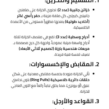
1. التقسيم والتخزين:
خزائن جانبية (عدد 2):
تحتوي الخزانة على ضلفتين
جانبيتين كبيرتين، كل ضلفة مزينة بـ
حفر رأسي غائر
(أخاديد طولية)
يمنحها مظهراً مستوحى من الأعمدة
الكلاسيكية.
أدراج وسطية (عدد 3):
تقع في منتصف الخزانة ثلاثة
أدراج واسعة مرتبة عمودياً، واجهة كل درج مصممة بـ
مربعات هندسية بارزة (تصميم ثلاثي الأبعاد)
تضيف لمسة فنية فريدة.
2. المقابض والإكسسوارات:
تأتي الخزانة مزودة بخمسة مقابض معدنية على شكل
حلقات دائرية كلاسيكية (Ring Pulls)
بلون نحاسي
عتيق (أو برونزي)، مما يخلق تبايناً رائعاً مع اللون العاجي
للخزانة.
3. القواعد والأرجل: