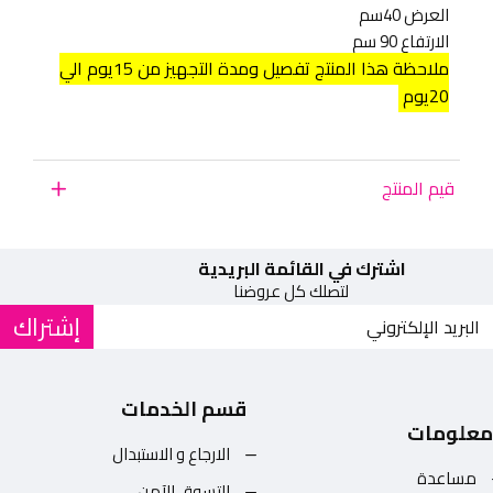
العرض 40سم
الارتفاع 90 سم
ملاحظة هذا المنتج تفصيل ومدة التجهيز من 15يوم الي
20يوم
قيم المنتج
اشترك في القائمة البريدية
لتصلك كل عروضنا
إشتراك
قسم الخدمات
معلومات
الارجاع و الاستبدال
مساعدة
التسوق الآمن