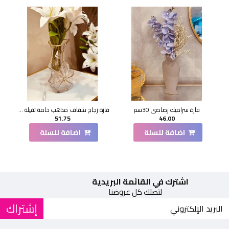
فازة سراميك رصاصي 30سم
فازة زجاج شفاف مذهب خامة ثقيلة 21 سم
51.75
46.00
اضافة للسلة
اضافة للسلة
اشترك في القائمة البريدية
لتصلك كل عروضنا
إشتراك