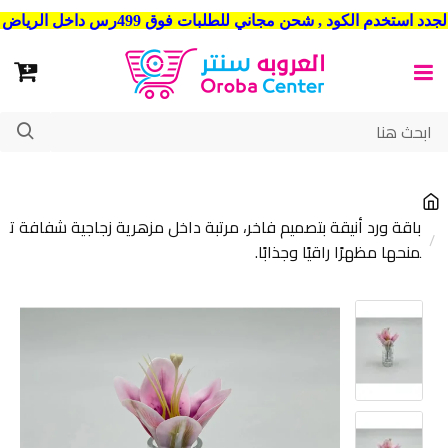
شحن مجاني للطلبات فوق 499رس داخل الرياض . وشحن الي جميع مدن المملكة العربية السعودية
باقة ورد أنيقة بتصميم فاخر، مرتبة داخل مزهرية زجاجية شفافة ت
منحها مظهرًا راقيًا وجذابًا.