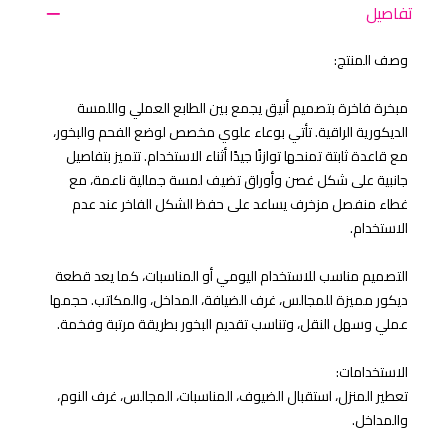
تفاصيل
وصف المنتج:
مبخرة فاخرة بتصميم أنيق يجمع بين الطابع العملي واللمسة
الديكورية الراقية. تأتي بوعاء علوي مخصص لوضع الفحم والبخور،
مع قاعدة ثابتة تمنحها توازنًا جيدًا أثناء الاستخدام. تتميز بتفاصيل
جانبية على شكل غصن وأوراق تضيف لمسة جمالية ناعمة، مع
غطاء منفصل مزخرف يساعد على حفظ الشكل الفاخر عند عدم
الاستخدام.
التصميم مناسب للاستخدام اليومي أو المناسبات، كما يعد قطعة
ديكور مميزة للمجالس، غرف الضيافة، المداخل، والمكاتب. حجمها
عملي وسهل النقل، وتناسب تقديم البخور بطريقة مرتبة وفخمة.
الاستخدامات:
تعطير المنزل، استقبال الضيوف، المناسبات، المجالس، غرف النوم،
والمداخل.