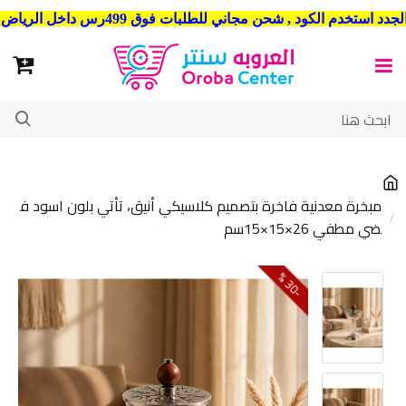
شحن مجاني للطلبات فوق 499رس داخل الرياض . وشحن الي جميع مدن المملكة العربية السعودية
مبخرة معدنية فاخرة بتصميم كلاسيكي أنيق، تأتي بلون اسود ف
ضي مطفي 26×15×15سم
0
3
-
%