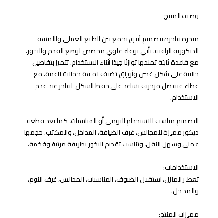
وصف المنتج:
مبخرة فاخرة بتصميم أنيق يجمع بين الطابع العملي واللمسة
الديكورية الراقية. تأتي بوعاء علوي مخصص لوضع الفحم والبخور،
مع قاعدة ثابتة تمنحها توازنًا جيدًا أثناء الاستخدام. تتميز بتفاصيل
جانبية على شكل غصن وأوراق تضيف لمسة جمالية ناعمة، مع
غطاء منفصل مزخرف يساعد على حفظ الشكل الفاخر عند عدم
الاستخدام.
التصميم مناسب للاستخدام اليومي أو المناسبات، كما يعد قطعة
ديكور مميزة للمجالس، غرف الضيافة، المداخل، والمكاتب. حجمها
عملي وسهل النقل، وتناسب تقديم البخور بطريقة مرتبة وفخمة.
الاستخدامات:
تعطير المنزل، استقبال الضيوف، المناسبات، المجالس، غرف النوم،
والمداخل.
مميزات المنتج: