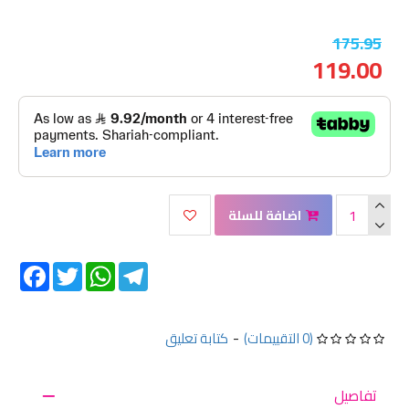
175.95
119.00
اضافة للسلة
Facebook
Twitter
WhatsApp
Telegram
(0 التقييمات)
-
كتابة تعليق
تفاصيل