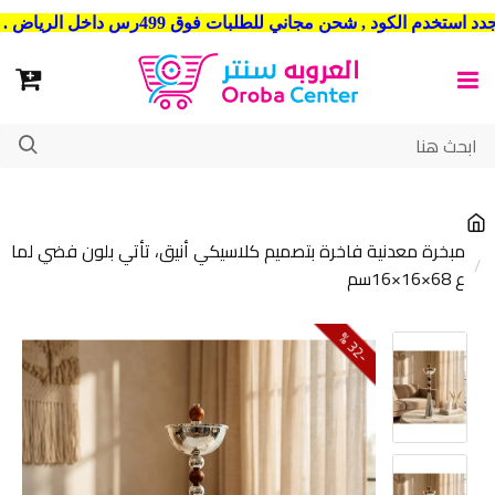
شحن مجاني للطلبات فوق 499رس داخل الرياض . وشحن الي جميع مدن المملكة العربية السعودية
مبخرة معدنية فاخرة بتصميم كلاسيكي أنيق، تأتي بلون فضي لما
ع 68×16×16سم
2
3
-
%