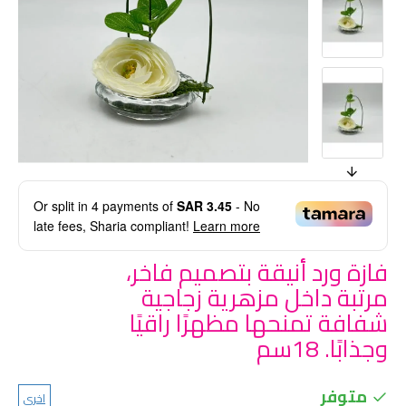
Or split in
4
payments of
SAR 3.45
- No
late fees, Sharia compliant!
Learn more
فازة ورد أنيقة بتصميم فاخر،
مرتبة داخل مزهرية زجاجية
شفافة تمنحها مظهرًا راقيًا
وجذابًا. 18سم
متوفر
اخرى