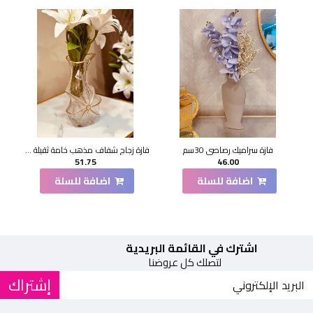
فازة سراميك رصاصي 30سم
فازة زجاج شفاف مذهب خامة ثقيلة 21 سم
51.75
46.00
اضافة للسلة
اضافة للسلة
اشترك في القائمة البريدية
لتصلك كل عروضنا
إشتراك