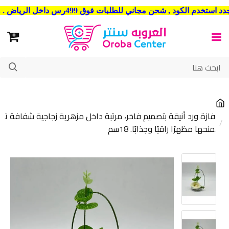
شحن مجاني للطلبات فوق 499رس داخل الرياض . وشحن الي جميع مدن المملكة العربية السعودية
فازة ورد أنيقة بتصميم فاخر، مرتبة داخل مزهرية زجاجية شفافة ت
منحها مظهرًا راقيًا وجذابًا. 18سم