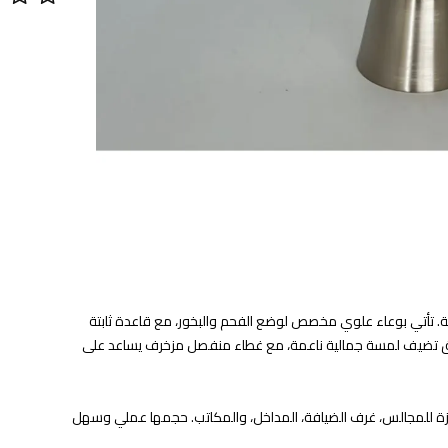
ية. تأتي بوعاء علوي مخصص لوضع الفحم والبخور، مع قاعدة ثابتة
 وأوراق تضيف لمسة جمالية ناعمة، مع غطاء منفصل مزخرف يساعد على
زة للمجالس، غرف الضيافة، المداخل، والمكاتب. حجمها عملي وسهل