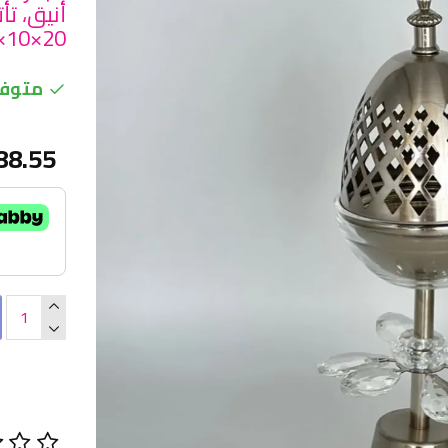
أنيق، 
20×10×10سم
متوفر
88.55