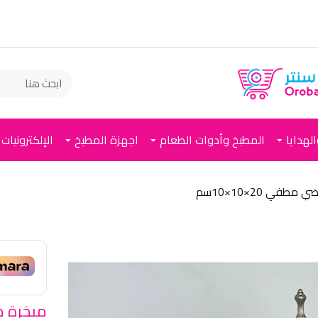
لهدايا
المطبخ وأدوات الطعام
اجهزة المطبخ
الإلكترونيات
 20×10×10سم
مبخرة م