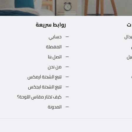
ت
روابط سريعة
بدال
حسابي
المفضلة
يل
اتصل بنا
من نحن
تتبع الشحنة ارمكس
تتبع الشحنة ايجكس
كيف تختار مقاس اللوحة؟
المدونة