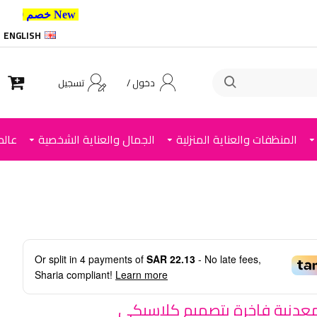
New خصم 10% إضافي للعملاء الجدد استخدم الكود ,
ENGLISH
دخول /
تسجيل
المنظفات والعناية المنزلية
الجمال والعناية الشخصية
عالم
Or split in
4
payments of
SAR 22.13
- No late fees,
Sharia compliant!
Learn more
عدنية فاخرة بتصميم كلاسيكي