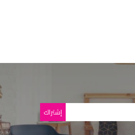
إشتراك