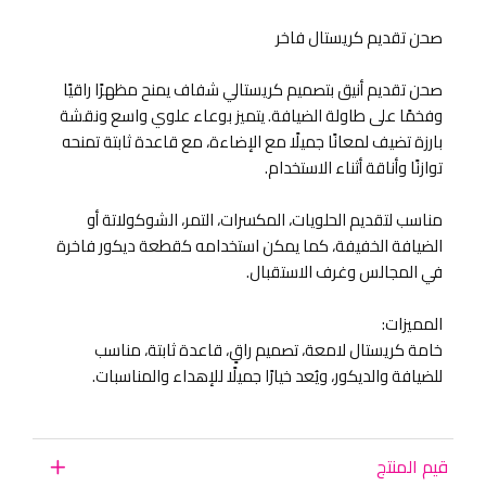
صحن تقديم كريستال فاخر
صحن تقديم أنيق بتصميم كريستالي شفاف يمنح مظهرًا راقيًا
وفخمًا على طاولة الضيافة. يتميز بوعاء علوي واسع ونقشة
بارزة تضيف لمعانًا جميلًا مع الإضاءة، مع قاعدة ثابتة تمنحه
توازنًا وأناقة أثناء الاستخدام.
مناسب لتقديم الحلويات، المكسرات، التمر، الشوكولاتة أو
الضيافة الخفيفة، كما يمكن استخدامه كقطعة ديكور فاخرة
في المجالس وغرف الاستقبال.
المميزات:
خامة كريستال لامعة، تصميم راقٍ، قاعدة ثابتة، مناسب
للضيافة والديكور، ويُعد خيارًا جميلًا للإهداء والمناسبات.
قيم المنتج