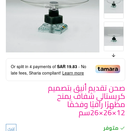
Or split in
4
payments of
SAR 19.83
- No
late fees, Sharia compliant!
Learn more
صحن تقديم أنيق بتصميم
كريستالي شفاف يمنح
مظهرًا راقيًا وفخمًا
12×26×26سم
متوفر
اخرى