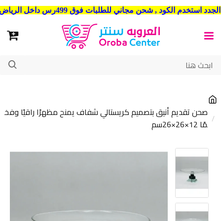
شحن مجاني للطلبات فوق 499رس داخل الرياض . وشحن الي جميع مدن المملكة العربية السعودية
صحن تقديم أنيق بتصميم كريستالي شفاف يمنح مظهرًا راقيًا وفخ
مًا 12×26×26سم