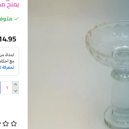
يمنح مظهرًا
متوفر
14.95