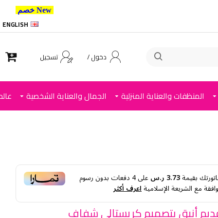
New خصم 10% إضافي للعملاء الجدد استخدم الكود ,
ENGLISH
دخول /
تسجيل
المنظفات والعناية المنزلية
الجمال والعناية الشخصية
عالم
اتورتك بقيمة
3.73 ر.س
على
4
دفعات بدون رسوم
وافقة مع الشريعة الإسلامية
اعرف أكثر
يم أنيق بتصميم كريستالي شفاف