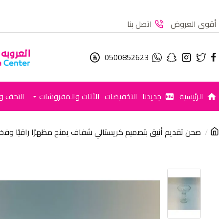
أقوى العروض
اتصل بنا
0500852623
الرئيسية
جديدنا
التخفيضات
الأثاث والمفروشات
التحف وا
صحن تقديم أنيق بتصميم كريستالي شفاف يمنح مظهرًا راقيًا وفخمًا 12×12×5