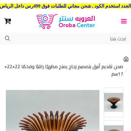
شحن مجاني للطلبات فوق 499رس داخل الرياض . وشحن الي جميع مدن المملكة العربية السعودية
صحن تقديم أنيق بتصميم زجاج يمنح مظهرًا راقيًا وفخمًا 22×22×
17سم