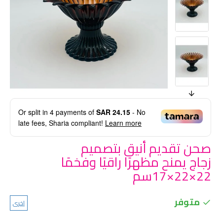
Or split in
4
payments of
SAR 24.15
- No
late fees, Sharia compliant!
Learn more
صحن تقديم أنيق بتصميم
زجاج يمنح مظهرًا راقيًا وفخمًا
22×22×17سم
متوفر
اخرى