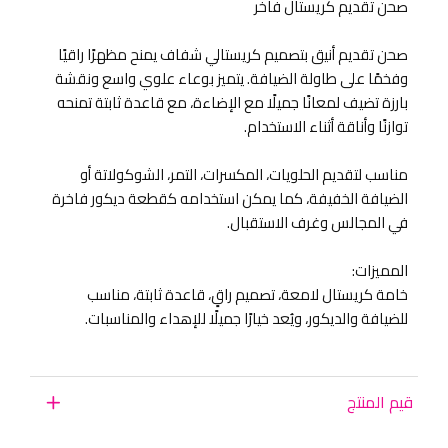
صحن تقديم كريستال فاخر
صحن تقديم أنيق بتصميم كريستالي شفاف يمنح مظهرًا راقيًا
وفخمًا على طاولة الضيافة. يتميز بوعاء علوي واسع ونقشة
بارزة تضيف لمعانًا جميلًا مع الإضاءة، مع قاعدة ثابتة تمنحه
توازنًا وأناقة أثناء الاستخدام.
مناسب لتقديم الحلويات، المكسرات، التمر، الشوكولاتة أو
الضيافة الخفيفة، كما يمكن استخدامه كقطعة ديكور فاخرة
في المجالس وغرف الاستقبال.
المميزات:
خامة كريستال لامعة، تصميم راقٍ، قاعدة ثابتة، مناسب
للضيافة والديكور، ويُعد خيارًا جميلًا للإهداء والمناسبات.
قيم المنتج