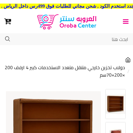
شحن مجاني للطلبات فوق 499رس داخل الرياض . وشحن الي جميع مدن المملكة العربية السعودية
دولاب تخزين خارجي متنقل متعدد الاستخدمات كبير 4 ارفف 200
×200×70سم