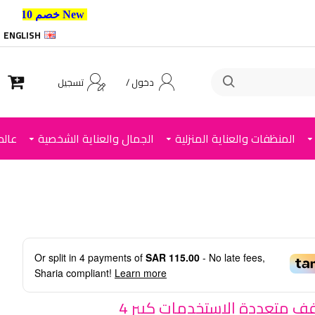
New خصم 10% إضافي للعملاء الجدد استخدم الكود ,
ENGLISH
دخول /
تسجيل
المنظفات والعناية المنزلية
الجمال والعناية الشخصية
عالم
Or split in
4
payments of
SAR 115.00
- No late fees,
Sharia compliant!
Learn more
خزانه ارفف متعددة الاستخدمات كبير 4