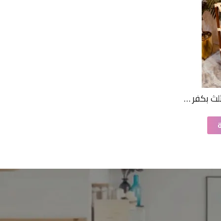
ارفف تخزين بلاستيك مثلث بكفر 3 دور