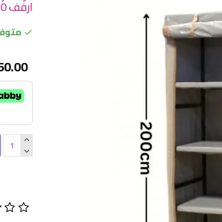
ارفف 120×65×200سم
متوفر
60.00