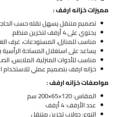
مميزات خزانه ارفف :
تصميم متنقل يسهل نقله حسب الحاجة
يحتوي على 4 أرفف لتخزين منظم.
مناسب للمنازل، المستودعات، غرف الغ
يساعد على استغلال المساحة الرأسية ب
مناسب للأدوات المنزلية، الملابس، الصنا
خزانه ارفف بتصميم عملي للاستخدام ا
مواصفات خزانه ارفف :
المقاس: 120×65×200 سم
عدد الأرفف: 4 أرفف
النوع: دولاب تخزين متنقل