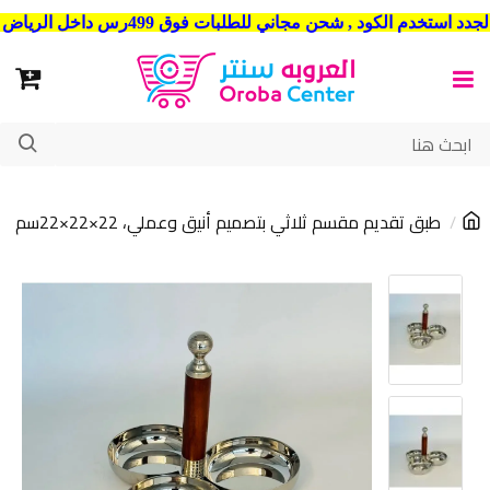
شحن مجاني للطلبات فوق 499رس داخل الرياض . وشحن الي جميع مدن المملكة العربية السعودية
طبق تقديم مقسم ثلاثي بتصميم أنيق وعملي، 22×22×22سم