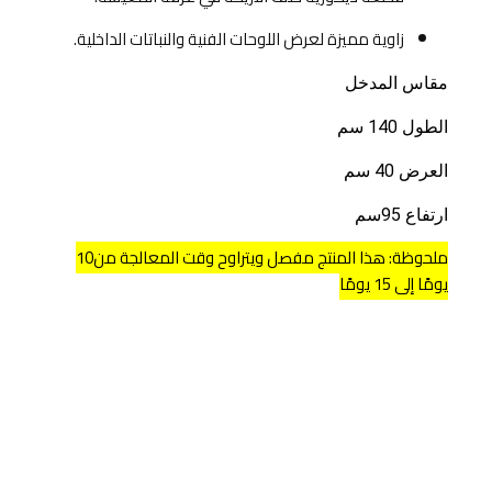
زاوية مميزة لعرض اللوحات الفنية والنباتات الداخلية.
مقاس المدخل
الطول 140 سم
العرض 40 سم
ارتفاع 95سم
ملحوظة: هذا المنتج مفصل ويتراوح وقت المعالجة من10
يومًا إلى 15 يومًا