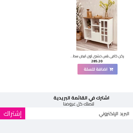
ركن كافي بلس خشبي لون ابيض سطح خشبي 100*33*95سم
285.20
اضافة للسلة
اشترك في القائمة البريدية
لتصلك كل عروضنا
إشتراك