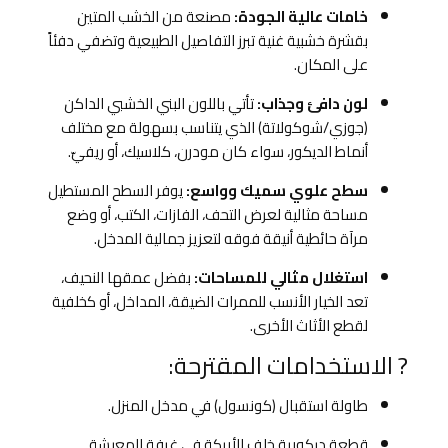
خامات عالية الجودة:
مصنعة من الخشب المتين
بقشرة خشبية غنية تبرز التفاصيل الطبيعية وتضفي دفئاً
على المكان.
لون دافئ وجذاب:
تأتي باللون البني الخشبي الداكن
(جوزي/شوكولاتة) الذي يتناسب بسهولة مع مختلف
أنماط الديكور، سواء كان مودرن، كلاسيك، أو ريفيّ.
سطح علوي سميك وواسع:
يوفر السطح المستطيل
مساحة مثالية لعرض التحف، الفازات، الكتب، أو وضع
مرآة حائطية أنيقة فوقه لتعزيز جمالية المدخل.
استغلال مثالي للمساحات:
بفضل عمقها النحيف،
تعد الخيار الأنسب للممرات الضيقة، المداخل، أو كخلفية
لقطع الأثاث الأخرى.
? الاستخدامات المقترحة:
طاولة استقبال (كونسول) في مدخل المنزل.
قطعة ديكورية خلف الأريكة في غرفة المعيشة.