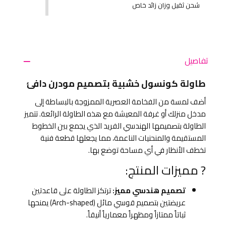
شحن ثقيل وزان زائد خاص
تفاصيل
طاولة كونسول خشبية بتصميم مودرن دافئ
أضف لمسة من الفخامة العصرية الممزوجة بالبساطة إلى
مدخل منزلك أو غرفة المعيشة مع هذه الطاولة الرائعة. تتميز
الطاولة بتصميمها الهندسي الفريد الذي يجمع بين الخطوط
المستقيمة والمنحنيات الناعمة، مما يجعلها قطعة فنية
تخطف الأنظار في أي مساحة توضع بها.
? مميزات المنتج:
تصميم هندسي مميز:
ترتكز الطاولة على قاعدتين
عريضتين بتصميم قوسي مائل (Arch-shaped) يمنحها
ثباتاً ممتازاً ومظهراً معمارياً أنيقاً.