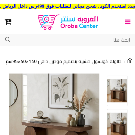
شحن مجاني للطلبات فوق 499رس داخل الرياض . وشحن الي جميع مدن المملكة العربية السعودية
طاولة كونسول خشبية بتصميم مودرن دافئ 140×40×95سم