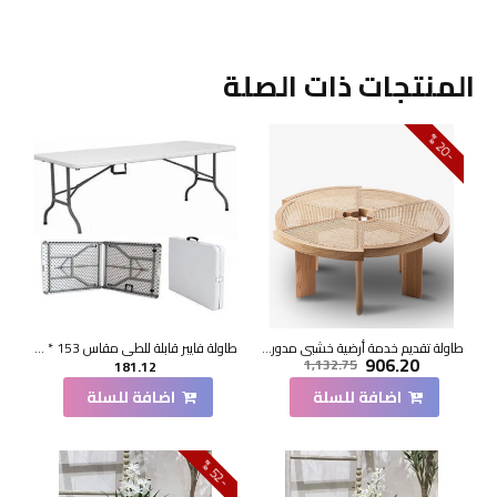
المنتجات ذات الصلة
0
2
-
%
طاولة تقديم خدمة أرضية خشبي مدور 120*120*33سم
طاولة فايبر قابلة للطي مقاس 153 * 70*73سم
906.20
1,132.75
181.12
اضافة للسلة
اضافة للسلة
2
5
-
%