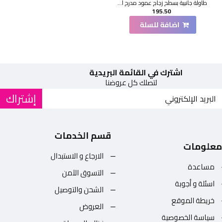
طاولة جانبية بسطح زجاج عمود مدرج اسود 35×35×75سم
195.50
اضافة للسلة
اشترك في القائمة البريدية
لتصلك كل عروضنا
إشتراك
قسم الخدمات
معلومات
الارجاع و الاستبدال
مساعدة
التسوق الآمن
اسئلة و أجوبة
الشحن والتوصيل
خريطة الموقع
العروض
سياسة الخصوصية