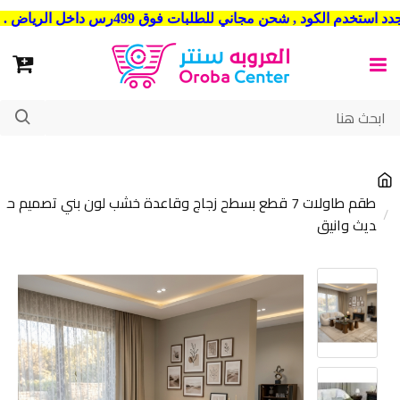
شحن مجاني للطلبات فوق 499رس داخل الرياض . وشحن الي جميع مدن المملكة العربية السعودية
طقم طاولات 7 قطع بسطح زجاج وقاعدة خشب لون بني تصميم ح
ديث وانيق