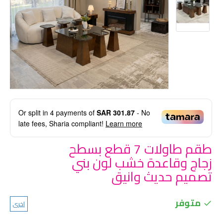
Or split in
4
payments of
SAR 301.87
- No
late fees, Sharia compliant!
Learn more
طقم طاولات 7 قطع بسطح
زجاج وقاعدة خشب لون بني
تصميم حديث وانيق
متوفر
اخرى