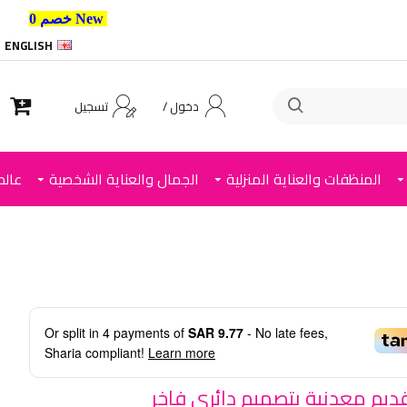
New خصم 10% إضافي للعملاء الجدد استخدم الكود ,
ENGLISH
دخول /
تسجيل
المنظفات والعناية المنزلية
الجمال والعناية الشخصية
عالم
Or split in
4
payments of
SAR 9.77
- No late fees,
Sharia compliant!
Learn more
قديم معدنية بتصميم دائري فاخر