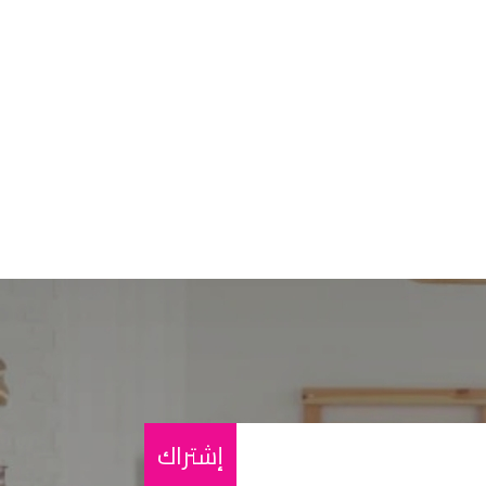
إشتراك