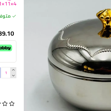
4×11×11سم
متوفر
39.10