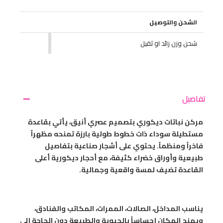
الشحن والتوصيل
شحن وزن زائد او ثقيل
تفاصيل
مركن نباتات ديكوري بتصميم عصري أنيق، يأتي بقاعدة
مستطيلة سوداء ذات خطوط طولية بارزة تمنحه مظهراً
فاخراً ومنظماً. يحتوي على أشجار صناعية بتفاصيل
طبيعية وأوراق خضراء كثيفة، مع أحجار ديكورية أعلى
القاعدة تضيف لمسة واقعية وجمالية.
يناسب المداخل، الصالات، الممرات، المكاتب والفنادق،
ويمنح المكان إحساساً بالحيوية والطبيعة دون الحاجة إلى