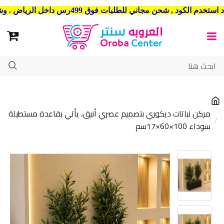
شحن مجاني للطلبات فوق 499رس داخل الرياض . وشحن الي جميع مدن المملكة العربية السعودية
مركن نباتات ديكوري بتصميم عصري أنيق، يأتي بقاعدة مستطيلة
سوداء 100×60×17سم