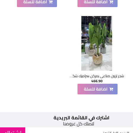
اضافة للسلة
اضافة للسلة
شجر تزيين صناعي بمركن سراميك شكل حديث 185سم
466.90
اضافة للسلة
اشترك في القائمة البريدية
لتصلك كل عروضنا