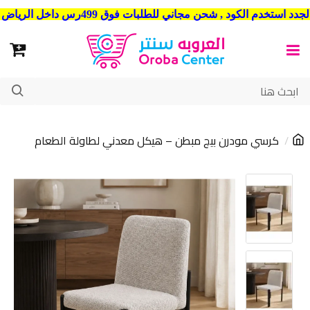
شحن مجاني للطلبات فوق 499رس داخل الرياض . وشحن الي جميع مدن المملكة العربية السعودية
كرسي مودرن بيج مبطن – هيكل معدني لطاولة الطعام