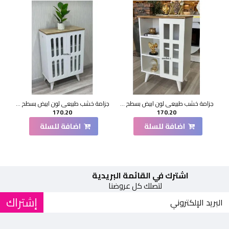
جزامة خشب طبيعي لون ابيض بسطح بيج1 باب 60*33*90 سم
جزامة خشب طبيعي لون ابيض بسطح بيج2 باب 60*33*90 سم
170.20
170.20
اضافة للسلة
اضافة للسلة
اشترك في القائمة البريدية
لتصلك كل عروضنا
إشتراك