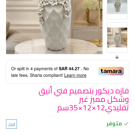
Or split in
4
payments of
SAR 44.27
- No
late fees, Sharia compliant!
Learn more
فازه ديكور بتصميم فني أنيق
وشكل مميز غير
تقليدي12×12×35سم
متوفر
اخرى