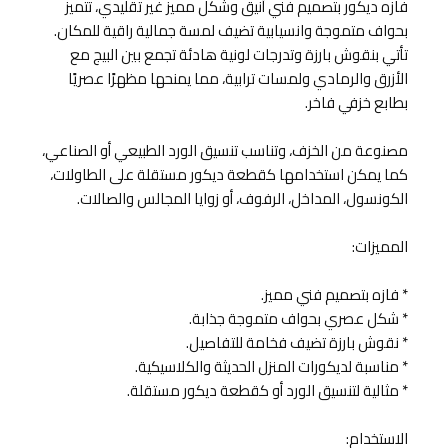
فازه ديكور بتصميم فني أنيق وشكل مميز غير تقليدي، تتميز
بحواف متموجة وانسيابية تضيف لمسة جمالية راقية للمكان.
تأتي بنقوش بارزة وتدرجات لونية هادئة تجمع بين البيج مع
الأزرق والرمادي ولمسات ترابية، مما يمنحها مظهرًا عصريًا
بطابع خزفي فاخر.
مصنوعة من الخزف، وتناسب تنسيق الورد الطبيعي أو الصناعي،
كما يمكن استخدامها كقطعة ديكور مستقلة على الطاولات،
الكونسول، المداخل، الرفوف، أو زوايا المجالس والصالات.
المميزات:
* فازه بتصميم فني مميز.
* شكل عصري بحواف متموجة جذابة.
* نقوش بارزة تضيف فخامة للتفاصيل.
* مناسبة لديكورات المنزل الحديثة والكلاسيكية.
* مثالية لتنسيق الورد أو كقطعة ديكور مستقلة.
الاستخدام: