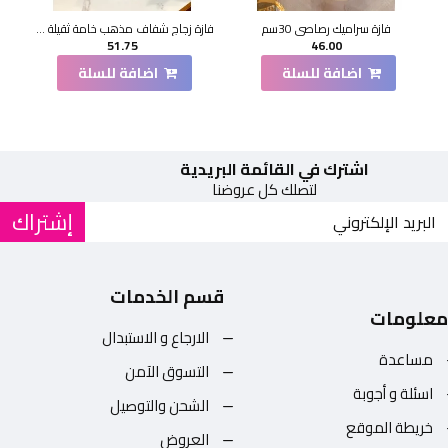
فازة سراميك رصاصي 30سم
فازة زجاج شفاف مذهب خامة ثقيلة 21 سم
51.75
46.00
اضافة للسلة
اضافة للسلة
اشترك في القائمة البريدية
لتصلك كل عروضنا
إشتراك
قسم الخدمات
معلومات
الارجاع و الاستبدال
مساعدة
التسوق الآمن
اسئلة و أجوبة
الشحن والتوصيل
خريطة الموقع
العروض