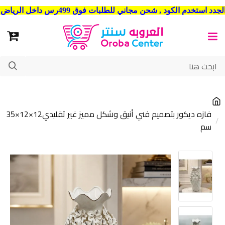
شحن مجاني للطلبات فوق 499رس داخل الرياض . وشحن الي جميع مدن المملكة العربية السعودية
فازه ديكور بتصميم فني أنيق وشكل مميز غير تقليدي12×12×35
سم