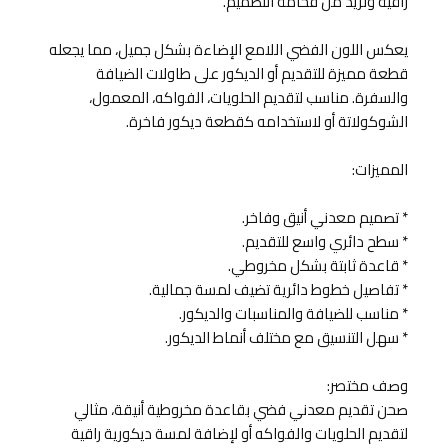
راقية وتزيد من فخامة التصميم.
يعكس اللون الفضي اللامع الإضاءة بشكل جميل، مما يجعله
قطعة مميزة للتقديم أو الديكور على طاولات الضيافة
والسفرة. مناسب لتقديم الحلويات، الفواكه، المعمول،
الشوكولاتة أو لاستخدامه كقطعة ديكور فاخرة.
المميزات:
* تصميم معدني أنيق وفاخر.
* سطح دائري واسع للتقديم.
* قاعدة ثابتة بشكل مخروطي.
* تفاصيل خطوط دائرية تضيف لمسة جمالية.
* مناسب للضيافة والمناسبات والديكور.
* سهل التنسيق مع مختلف أنماط الديكور.
وصف مختصر:
صحن تقديم معدني فضي بقاعدة مخروطية أنيقة، مثالي
لتقديم الحلويات والفواكه أو لإضافة لمسة ديكورية راقية