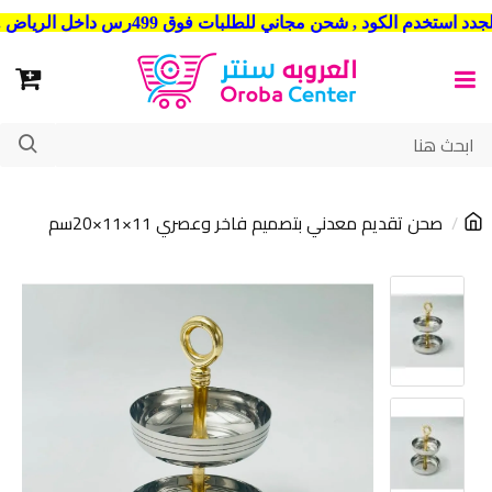
شحن مجاني للطلبات فوق 499رس داخل الرياض . وشحن الي جميع مدن المملكة العربية السعودية
صحن تقديم معدني بتصميم فاخر وعصري 11×11×20سم