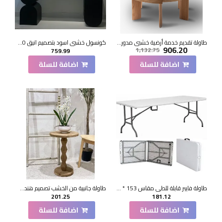
طاولة تقديم خدمة أرضية خشبي مدور 120*120*33سم
كونسول خشبي اسود بتصميم انيق 140×40×90سم
906.20
1,132.75
759.99
اضافة للسلة
اضافة للسلة
طاولة فايبر قابلة للطي مقاس 153 * 70*73سم
طاولة جانبية من الخشب تصميم هندسي ابداع مقاس51×36×36سم
201.25
181.12
اضافة للسلة
اضافة للسلة