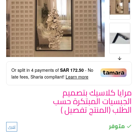
Or split in
4
payments of
SAR 172.50
- No
late fees, Sharia compliant!
Learn more
مرايا كلاسيك بتصميم
الجبسيات المبتكرة حسب
الطلب (المنتج تفصيل )
متوفر
اخرى