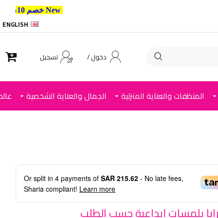
New خصم 10% إضافي للعملاء الجدد استخدم الكود ,
ENGLISH
دخول /
تسجيل
المنظفات والعناية المنزلية
الجمال والعناية الشخصية
عالم
Or split in
4
payments of
SAR 215.62
- No late fees,
Sharia compliant!
Learn more
ايا بلمسات إبداعية حسب الطلب