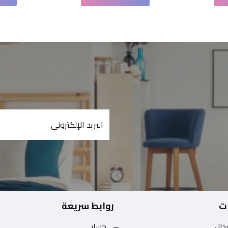
ت
روابط سريعة
بدال
حسابي