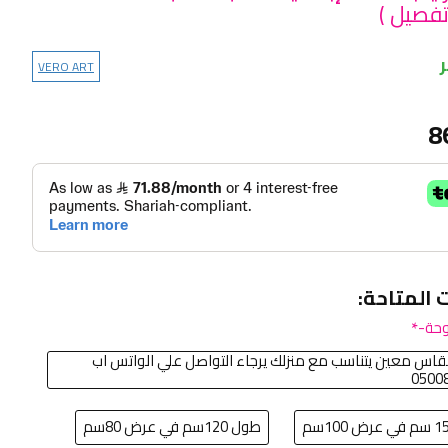
تفصيل )
VERO ART
8
ت المتاحة:
حة-
اس معين يتناسب مع منزلك يرجاء التواصل علي الواتس اب
0500
طول 120سم في عرض 80سم