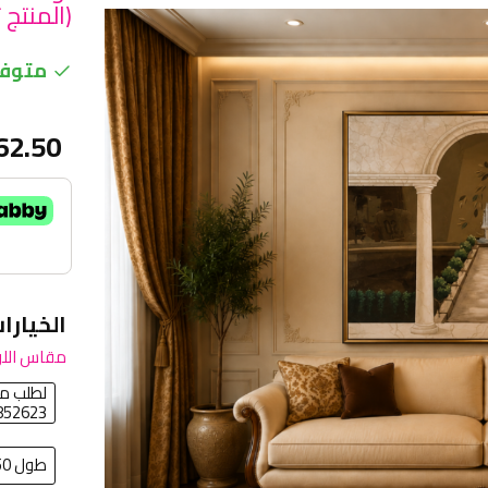
(المنتج 
متوفر
62.50
الخيارا
مقاس اللو
لطلب مق
852623
طول 150 سم في عرض 100سم