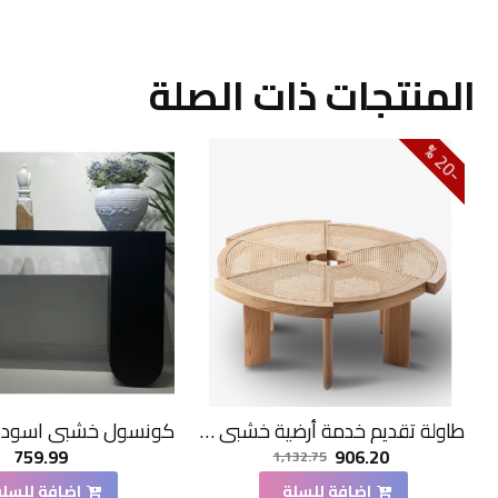
المنتجات ذات الصلة
0
2
-
%
طاولة تقديم خدمة أرضية خشبي مدور 120*120*33سم
759.99
906.20
1,132.75
اضافة للسلة
اضافة للسلة