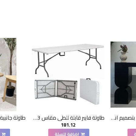
كونسول خشبي اسود بتصميم انيق 140×40×90سم
طاولة فايبر قابلة للطي مقاس 153 * 70*73سم
181.12
اضافة للسلة