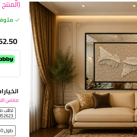
(المنتج 
متوفر
62.50
الخيارا
مقاس اللو
لطلب مق
852623
طول 150 سم في عرض 100سم