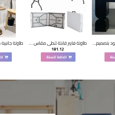
كونسول خشبي اسود بتصميم انيق 140×40×90سم
طاولة فايبر قابلة للطي مقاس 153 * 70*73سم
5
181.12
لة
اضافة للسلة
اض