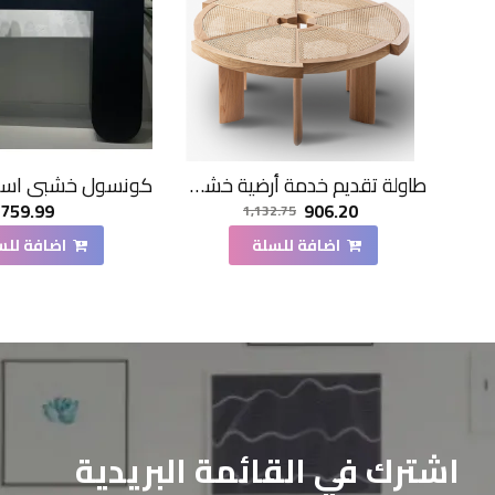
طاولة تقديم خدمة أرضية خشبي مدور 120*120*33سم
759.99
906.20
1,132.75
اضافة للسلة
اضافة للس
اشترك في القائمة البريدية