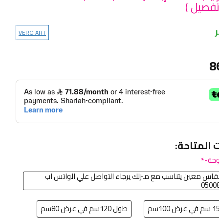
تفصيل )
VERO ART
8
ت المتاحة:
حة-
اس معين يتناسب مع منزلك يرجاء التواصل علي الواتس اب
0500
طول 120سم في عرض 80سم