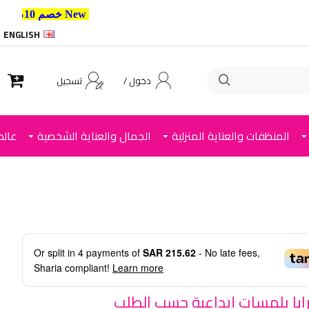
New خصم 10% إضافي للعملاء الجدد استخدم الكود ,
ENGLISH
دخول /
تسجيل
المنظفات والعناية المنزلية
الجمال والعناية الشخصية
عالم
Or split in
4
payments of
SAR 215.62
- No late fees,
Sharia compliant!
Learn more
ايا بلمسات إبداعية حسب الطلب