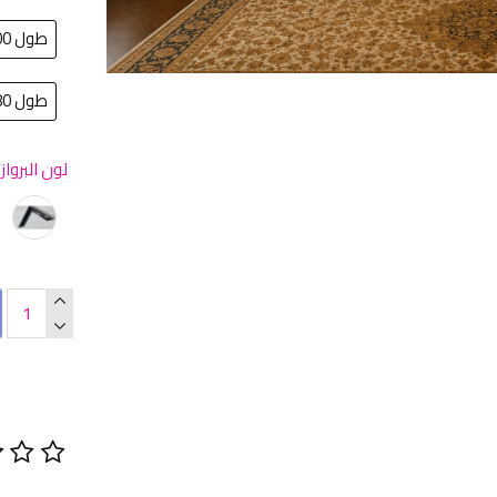
طول 200سم في عرض 100سم
طول 180سم في عرض 100سم
لون البرواز