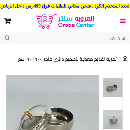
شحن مجاني للطلبات فوق 499رس داخل الرياض . وشحن الي جميع مدن المملكة العربية السعودية
تمرية تقديم معدنية بتصميم دائري فاخر 4×11×11سم