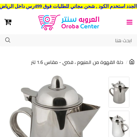
شحن مجاني للطلبات فوق 499رس داخل الرياض . وشحن الي جميع مدن المملكة العربية السعودية
دلة القهوة من المنيوم ، فضي - مقاس 1.6 لتر