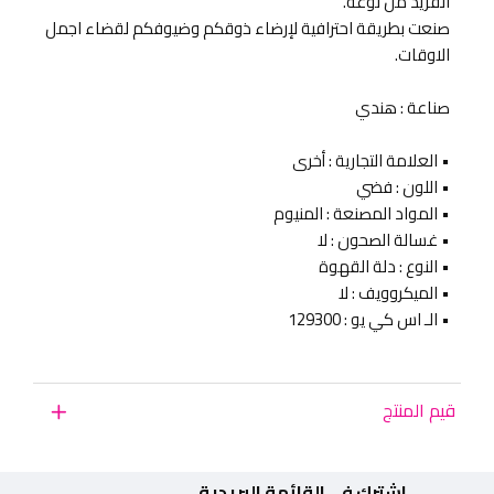
الفريد من نوعه.
صنعت بطريقة احترافية لإرضاء ذوقكم وضيوفكم لقضاء اجمل
الاوقات.
صناعة : هندي
• العلامة التجارية : أخرى
• اللون : فضي
• المواد المصنعة : المنيوم
• غسالة الصحون : لا
• النوع : دلة القهوة
• الميكروويف : لا
• الـ اس كي يو : 129300
قيم المنتج
اشترك في القائمة البريدية