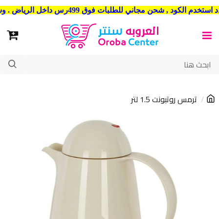
شحن مجاني للطلبات فوق 499رس داخل الرياض . وشحن الي جميع مدن المملكة العربية السعودية
ترمس روتبونت 1.5 لتر