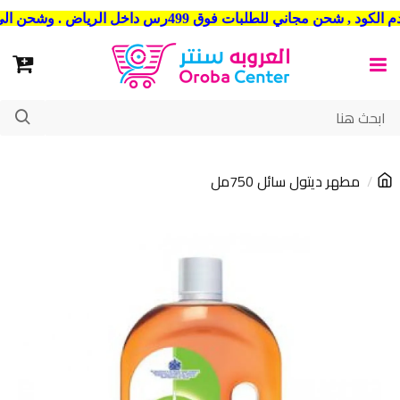
شحن مجاني للطلبات فوق 499رس داخل الرياض . وشحن الي جميع مدن المملكة العربية السعودية
مطهر ديتول سائل 750مل