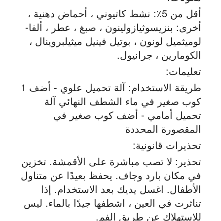
أقل من 5٪: نشط كاتيوني ، أحماض دهنية ،
أخرى: بنزيسوثيازولينون ، صبغ ، عطر ، ألفا-
لوميثميل لونون ، بوتيل فينيل ميثيلبروينال ،
الكومارين ، جرانيول.
تعليمات:
طريقة الاستخدام: آلة تحميل علوي - أضف 1
كوب صغير في ماء الشطف النهائي آلة
تحميل أمامي - أضف كوب صغير في
المقصورة المحددة
تحذيرات قانونية:
تحذير: لا تصب مباشرة على الأقمشة. تخزين
في مكان بارد وجاف. يحفظ بعيدًا عن متناول
الأطفال. اغسل يديك بعد الاستخدام. إذا
تناثرت في العين ، اشطفها جيدًا بالماء. ليس
للاستهلاك عن طريق الفم.