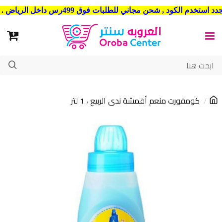
شحن مجاني للطلبات فوق 499رس داخل الرياض . وشحن الي جميع مدن المملكة العربية السعودية
كومفورت منعم أقمشة ندى الربيع ، 1 لتر