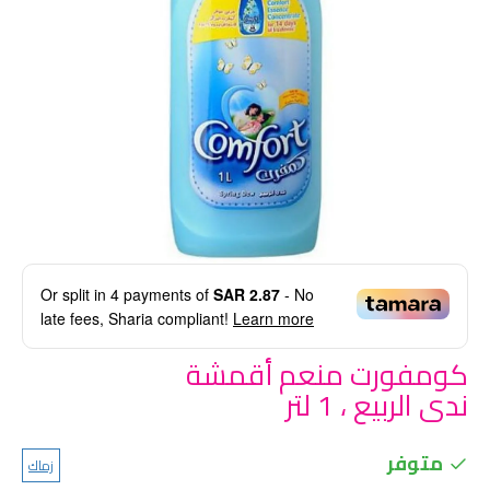
Or split in
4
payments of
SAR 2.87
- No
late fees, Sharia compliant!
Learn more
كومفورت منعم أقمشة
ندى الربيع ، 1 لتر
متوفر
زماك