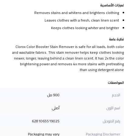
لميزات الأساسية
Removes stains and whitens and brightens clothing
Leaves clothes with a fresh, clean linen scent
Keeps clothes looking whiter and brighter
نظرة عامة
Clorox Color Booster Stain Remover is safe for all loads, both color
and washable fabrics. This stain remover helps keep clothes looking
newer, longer, leaving behind a clean linen scent. It has 2x the color
brightening power and removes 4x more stains with pretreating
than using detergent alone.
المواصفات
الحجم
900 مل
اسم اللون
أصلي
6281065519025
رقم الموديل
Packaging may vary
Packaging Disclaimer