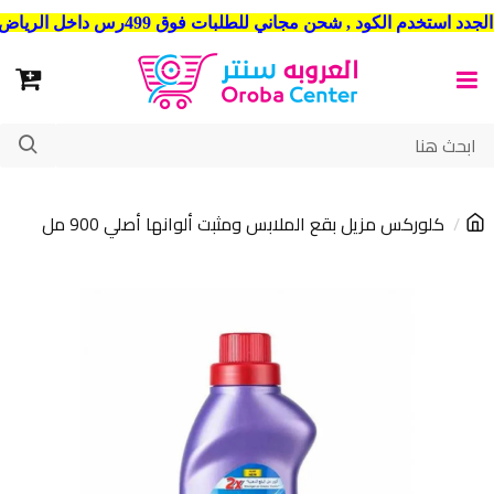
شحن مجاني للطلبات فوق 499رس داخل الرياض . وشحن الي جميع مدن المملكة العربية السعودية
كلوركس مزيل بقع الملابس ومثبت ألوانها أصلي 900 مل