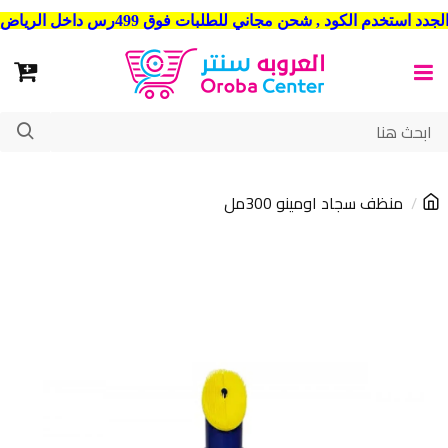
شحن مجاني للطلبات فوق 499رس داخل الرياض . وشحن الي جميع مدن المملكة العربية السعودية
منظف سجاد اومينو 300مل