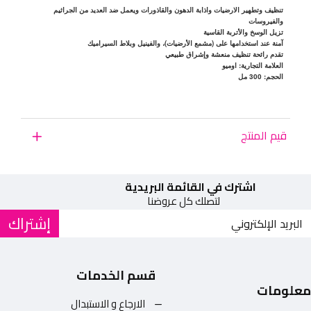
تنظيف وتطهير الارضيات واذابة الدهون والقاذورات ويعمل ضد العديد من الجراثيم
والفيروسات
تزيل الوسخ والأتربة القاسية
آمنة عند استخدامها على (مشمع الأرضيات)، والفينيل وبلاط السيراميك
تقدم رائحة تنظيف منعشة وإشراق طبيعي
العلامة التجارية: اوميو
الحجم: 300 مل
قيم المنتج
اشترك في القائمة البريدية
لتصلك كل عروضنا
إشتراك
قسم الخدمات
معلومات
الارجاع و الاستبدال