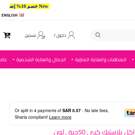
New خصم 10% إضافي للعملاء الجدد استخدم الكود ,
ENGLISH
دخول /
تسجيل
المنظفات والعناية المنزلية
الجمال والعناية الشخصية
عالم
Or split in
4
payments of
SAR 0.57
- No late fees,
Sharia compliant!
Learn more
ملاعق اكل بلاستيك كبير , 50حبة , لون