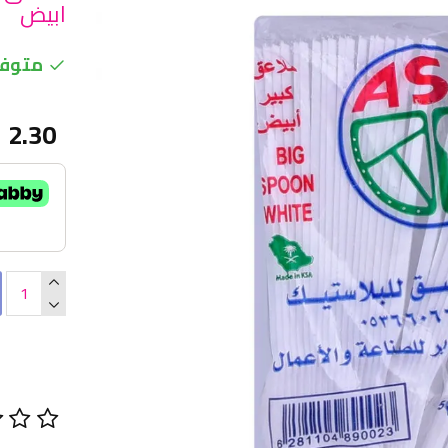
ابيض
متوفر
2.30