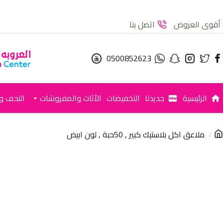
أقوى العروض
اتصل بنا
0500852623
الرئيسية
جديدنا
التخفيضات
الأثاث والمفروشات
التحف وا
ملاعق اكل بلاستيك كبير , 50حبة , لون ابيض