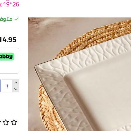
26*19سم
متوفر
14.95