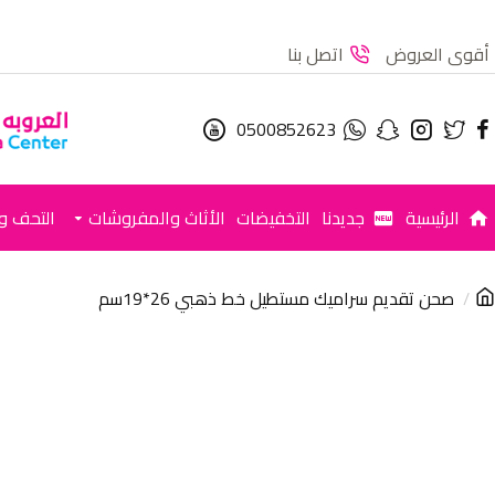
أقوى العروض
اتصل بنا
0500852623
الرئيسية
جديدنا
التخفيضات
الأثاث والمفروشات
التحف وا
صحن تقديم سراميك مستطيل خط ذهبي 26*19سم