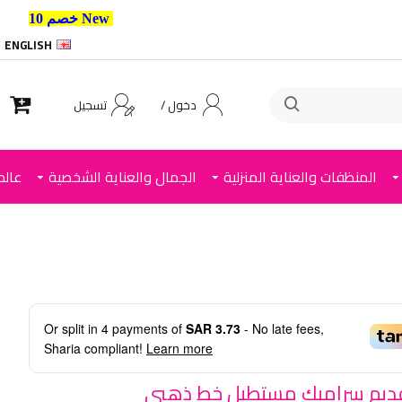
New خصم 10% إضافي للعملاء الجدد استخدم الكود ,
ENGLISH
دخول /
تسجيل
المنظفات والعناية المنزلية
الجمال والعناية الشخصية
عالم
Or split in
4
payments of
SAR 3.73
- No late fees,
Sharia compliant!
Learn more
ديم سراميك مستطيل خط ذهبي