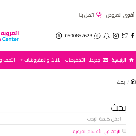
أقوى العروض
اتصل بنا
0500852623
الرئيسية
جديدنا
التخفيضات
الأثاث والمفروشات
التحف وا
بحث
بحث
البحث في الأقسام الفرعية