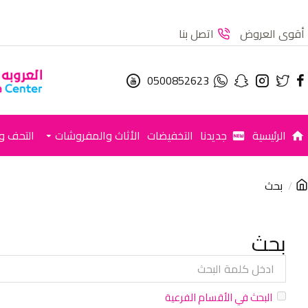
أقوى العروض
اتصل بنا
0500852623
الرئيسية
جديدنا
التخفيضات
الأثاث والمفروشات
التحف وا
بحث
بحث
البحث في الأقسام الفرعية