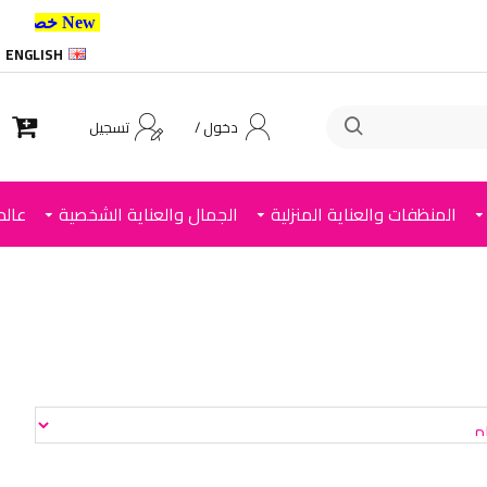
New خصم 10% إضافي للعملاء الجدد استخدم الكود ,
ENGLISH
دخول /
تسجيل
المنظفات والعناية المنزلية
الجمال والعناية الشخصية
عالم